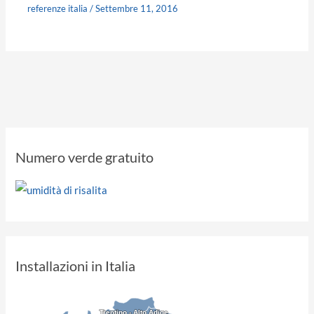
referenze italia
/
Settembre 11, 2016
Numero verde gratuito
Installazioni in Italia
Trentino - Alto Adige
Trentino - Alto Adige