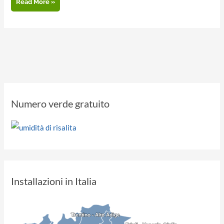
Abitazione
Read More »
Golfo
Aranci
(OT)
Numero verde gratuito
Installazioni in Italia
Trentino - Alto Adige
Trentino - Alto Adige