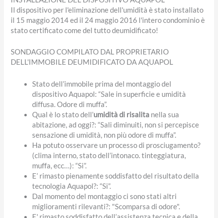
Il dispositivo per l'eliminazione dell'umidità è stato installato
il 15 maggio 2014 ed il 24 maggio 2016 l'intero condominio è
stato certificato come del tutto deumidificato!
SONDAGGIO COMPILATO DAL PROPRIETARIO
DELL'IMMOBILE DEUMIDIFICATO DA AQUAPOL
Stato dell’immobile prima del montaggio del
dispositivo Aquapol: “Sale in superficie e umidità
diffusa. Odore di muffa”.
Qual è lo stato dell’
umidità di risalita
nella sua
abitazione, ad oggi?: “Sali diminuiti, non si percepisce
sensazione di umidità, non più odore di muffa”.
Ha potuto osservare un processo di prosciugamento?
(clima interno, stato dell’intonaco. tinteggiatura,
muffa, ecc…): “Si”.
E’ rimasto pienamente soddisfatto del risultato della
tecnologia Aquapol?: “Si”.
Dal momento del montaggio ci sono stati altri
miglioramenti rilevanti?: "Scomparsa di odore".
E' rimasto soddisfatto dell’assistenza tecnica e della