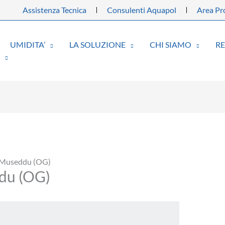
Assistenza Tecnica
Consulenti Aquapol
Area Pro
UMIDITA’
LA SOLUZIONE
CHI SIAMO
R
a Museddu (OG)
du (OG)