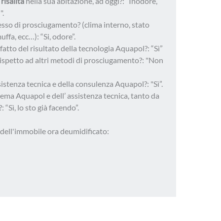
risalita
nella sua abitazione, ad oggi?: “Inodore,
".
sso di prosciugamento? (clima interno, stato
uffa, ecc…): “Si, odore”.
atto del risultato della tecnologia Aquapol?: “Sì”
ispetto ad altri metodi di prosciugamento?: "Non
sistenza tecnica e della consulenza Aquapol?: "Sì”.
tema Aquapol e dell’ assistenza tecnica, tanto da
: “Sì, lo sto già facendo”.
ell'immobile ora deumidificato: