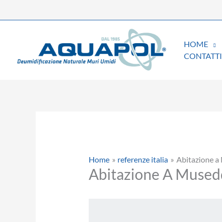
Vai
al
contenuto
HOME
CONTATTI
Home
referenze italia
Abitazione 
Abitazione A Mused