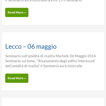
Il Seminario avrà inizio alle ore 09.15 Il seminario
Novara
Read More »
–
16
aprile
2014
Lecco – 06 maggio
Seminario sull’umidità di risalita Martedì, 06 Maggio 2014
Seminario sul tema: “Risanamento degli edifici interessati
dall’umidità di risalita” Il Seminario avrà inizio alle
Lecco
Read More »
–
06
maggio