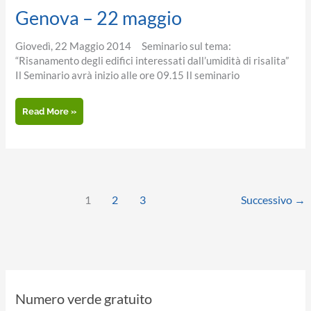
Genova – 22 maggio
Giovedì, 22 Maggio 2014 Seminario sul tema:
“Risanamento degli edifici interessati dall’umidità di risalita”
Il Seminario avrà inizio alle ore 09.15 Il seminario
Genova
Read More »
–
22
maggio
1
2
3
Successivo
→
Numero verde gratuito