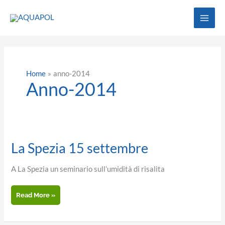
Vai
al
contenuto
Home
anno-2014
Anno-2014
La Spezia 15 settembre
A La Spezia un seminario sull’umidità di risalita
La
Read More »
Spezia
15
settembre