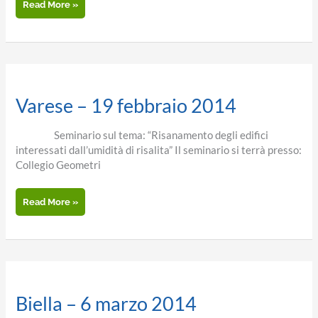
Cuneo
Read More »
25
Giugno
Varese – 19 febbraio 2014
Seminario sul tema: “Risanamento degli edifici
interessati dall’umidità di risalita” Il seminario si terrà presso:
Collegio Geometri
Varese
Read More »
–
19
febbraio
2014
Biella – 6 marzo 2014