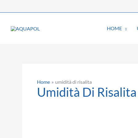
Vai
al
contenuto
HOME
Home
umidità di risalita
Umidità Di Risalita