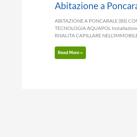
Abitazione a Poncara
ABITAZIONE A PONCARALE (BS) C
TECNOLOGIA AQUAPOL Installazione:
RISALITA CAPILLARE NELL’IMMOBILE Ne
Abitazione
Read More »
a
Poncarale
(BS)